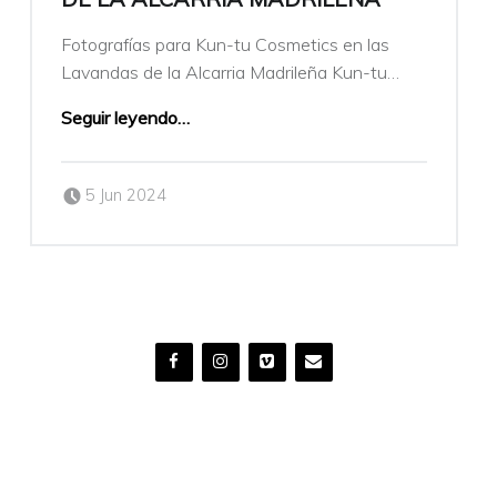
Fotografías para Kun-tu Cosmetics en las
Lavandas de la Alcarria Madrileña Kun-tu…
Seguir leyendo
…
Publicado el:
Escrito por:
5 Jun 2024
veronicamulio
© 2026
Verónica Mulió
|
Usando el tema
Auberge