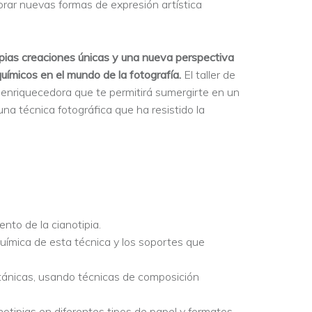
orar nuevas formas de expresión artística
 propias creaciones únicas y una nueva perspectiva
químicos en el mundo de la fotografía.
El taller de
a enriquecedora que te permitirá sumergirte en un
una técnica fotográfica que ha resistido la
nto de la cianotipia.
mica de esta técnica y los soportes que
tánicas, usando técnicas de composición
notipias en diferentes tipos de papel y formatos,