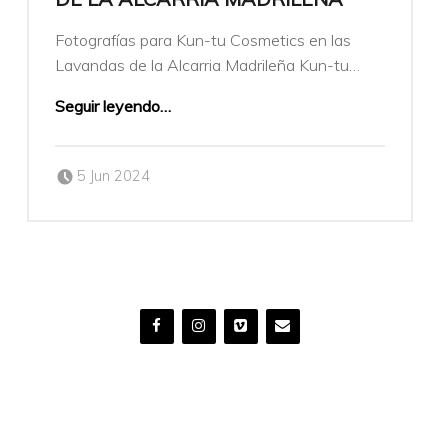
Fotografías para Kun-tu Cosmetics en las
Lavandas de la Alcarria Madrileña Kun-tu…
Seguir leyendo
…
Publicado el:
Escrito por:
5 Jun 2024
veronicamulio
© 2026
Verónica Mulió
|
Usando el tema
Auberge