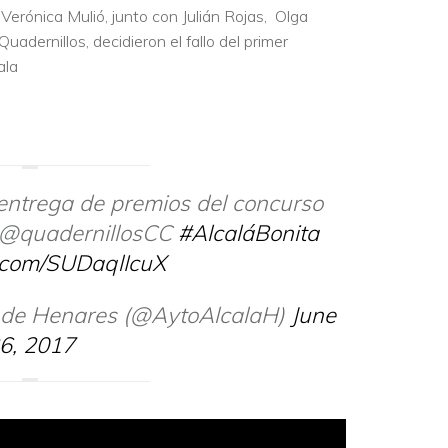
erónica Mulió, junto con Julián Rojas, Olga
Quadernillos, decidieron el fallo del primer
ala
entrega de premios del concurso
e @quadernillosCC
#AlcaláBonita
r.com/SUDaqlIcuX
 de Henares (@AytoAlcalaH)
June
6, 2017