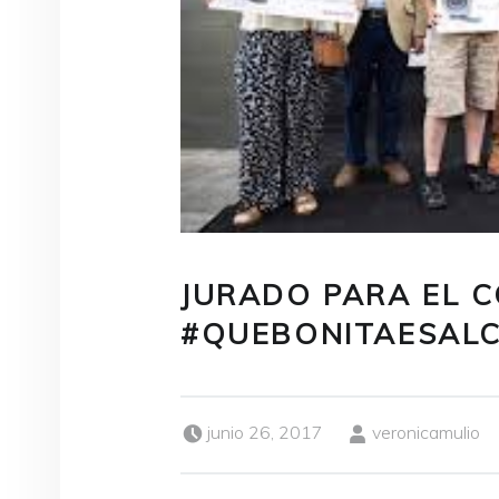
JURADO PARA EL 
#QUEBONITAESAL
Publicado el:
Escrito por:
junio 26, 2017
veronicamulio