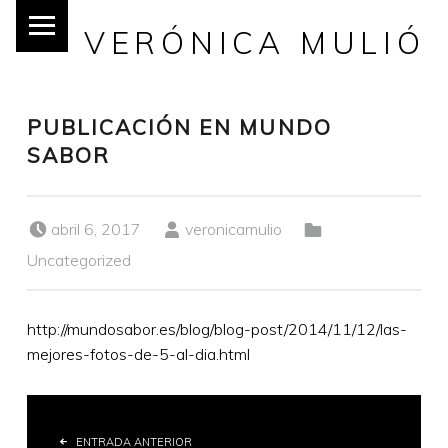
VERÓNICA MULIÓ
PUBLICACIÓN EN MUNDO
SABOR
Publicado el:
Escrito por:
Categorizado en:
abril 6, 2017
veronicamulio
Uncategorized
http://mundosabor.es/blog/blog-post/2014/11/12/las-
mejores-fotos-de-5-al-dia.html
ENTRADA ANTERIOR