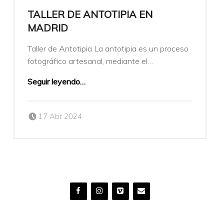
TALLER DE ANTOTIPIA EN
MADRID
Taller de Antotipia La antotipia es un proceso
fotográfico artesanal, mediante el…
Seguir leyendo
…
Publicado el:
Escrito por:
17 Abr 2024
veronicamulio