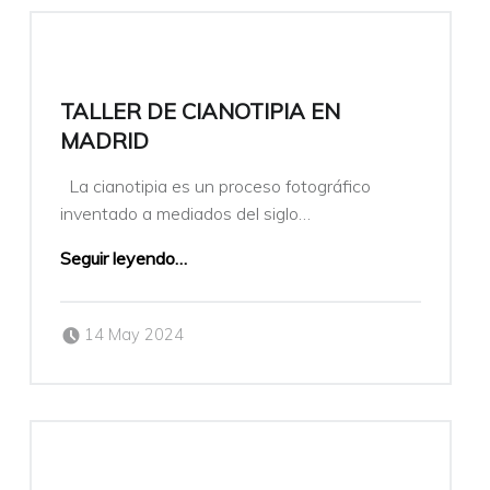
TALLER DE CIANOTIPIA EN
MADRID
La cianotipia es un proceso fotográfico
inventado a mediados del siglo…
Seguir leyendo
…
Publicado el:
Escrito por:
14 May 2024
veronicamulio