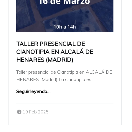
TALLER PRESENCIAL DE
CIANOTIPIA EN ALCALÁ DE
HENARES (MADRID)
Taller presencial de Cianotipia en ALCALÁ DE
HENARES (Madrid) La cianotipia es…
Seguir leyendo
…
Publicado el:
Escrito por:
19 Feb 2025
veronicamulio