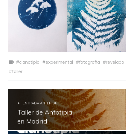
Etiquetado como:
cianotipia
experimental
fotografia
revelado
taller
ENTRADA ANTERIOR
Taller de Antotipia
en Madrid