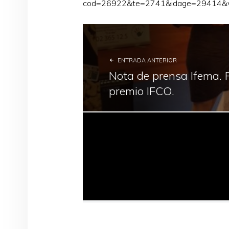
cod=26922&te=2741&idage=29414&
ENTRADA ANTERIOR
Nota de prensa Ifema. 
premio IFCO.