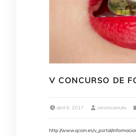
V CONCURSO DE FO
Publicado el:
Escrito por:
abril 6, 2017
veronicamulio
http://www.qcom.es/v_portal/informacio