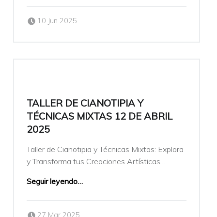
Publicado el:
Escrito por:
10 Jun 2025
veronicamulio
TALLER DE CIANOTIPIA Y
TÉCNICAS MIXTAS 12 DE ABRIL
2025
Taller de Cianotipia y Técnicas Mixtas: Explora
y Transforma tus Creaciones Artísticas…
Seguir leyendo
…
Publicado el:
Escrito por:
27 Mar 2025
veronicamulio