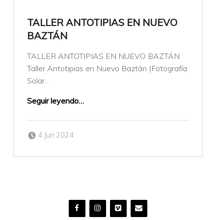
TALLER ANTOTIPIAS EN NUEVO
BAZTÁN
TALLER ANTOTIPIAS EN NUEVO BAZTÁN
Taller Antotipias en Nuevo Baztán (Fotografía
Solar…
Seguir leyendo
…
Publicado el:
Escrito por:
4 Jun 2024
veronicamulio