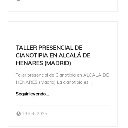
TALLER PRESENCIAL DE
CIANOTIPIA EN ALCALÁ DE
HENARES (MADRID)
Taller presencial de Cianotipia en ALCALÁ DE
HENARES (Madrid) La cianotipia es…
Seguir leyendo
…
Publicado el:
Escrito por:
19 Feb 2025
veronicamulio