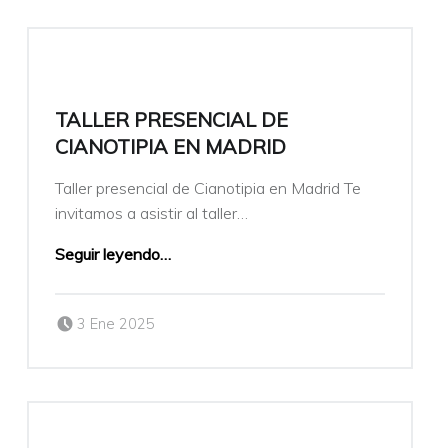
TALLER PRESENCIAL DE
CIANOTIPIA EN MADRID
Taller presencial de Cianotipia en Madrid Te
invitamos a asistir al taller…
Seguir leyendo
…
Publicado el:
Escrito por:
3 Ene 2025
veronicamulio