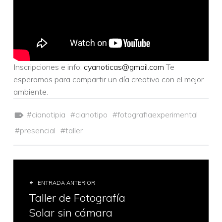
Inscripciones e info:
cyanoticas@gmail.com
Te
esperamos para compartir un día creativo con el mejor
ambiente.
Etiquetado como:
cianotipia
cianotipo
fotografiaexperimental
presencial
taller
ENTRADA ANTERIOR
Taller de Fotografía
Solar sin cámara