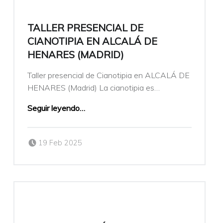
TALLER PRESENCIAL DE
CIANOTIPIA EN ALCALÁ DE
HENARES (MADRID)
Taller presencial de Cianotipia en ALCALÁ DE
HENARES (Madrid) La cianotipia es…
Seguir leyendo
…
Publicado el:
Escrito por:
19 Feb 2025
veronicamulio