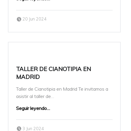
Publicado el:
Escrito por:
20 Jun 2024
veronicamulio
TALLER DE CIANOTIPIA EN
MADRID
Taller de Cianotipia en Madrid Te invitamos a
asistir al taller de…
Seguir leyendo
…
Publicado el:
Escrito por:
3 Jun 2024
veronicamulio