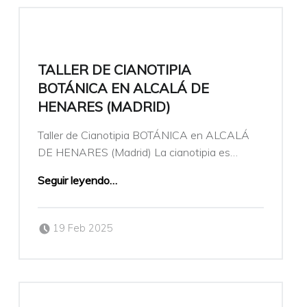
TALLER DE CIANOTIPIA
BOTÁNICA EN ALCALÁ DE
HENARES (MADRID)
Taller de Cianotipia BOTÁNICA en ALCALÁ
DE HENARES (Madrid) La cianotipia es…
Seguir leyendo
…
Publicado el:
Escrito por:
19 Feb 2025
veronicamulio