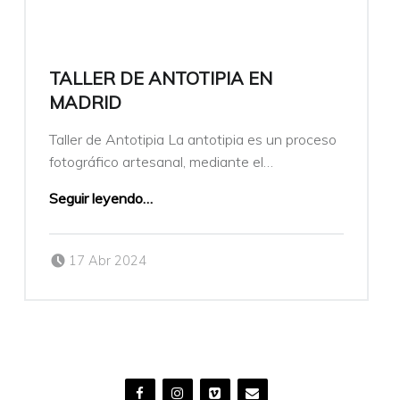
TALLER DE ANTOTIPIA EN
MADRID
Taller de Antotipia La antotipia es un proceso
fotográfico artesanal, mediante el…
Seguir leyendo
…
Publicado el:
Escrito por:
17 Abr 2024
veronicamulio