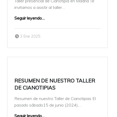
Taller presencial de Cianotipia en Madrid Te
invitamos a asistir al taller…
Seguir leyendo
…
Publicado el:
Escrito por:
3 Ene 2025
veronicamulio
RESUMEN DE NUESTRO TALLER
DE CIANOTIPIAS
Resumen de nuestro Taller de Cianotipias El
pasado sábado15 de junio (2024),…
Seguir leyendo
…