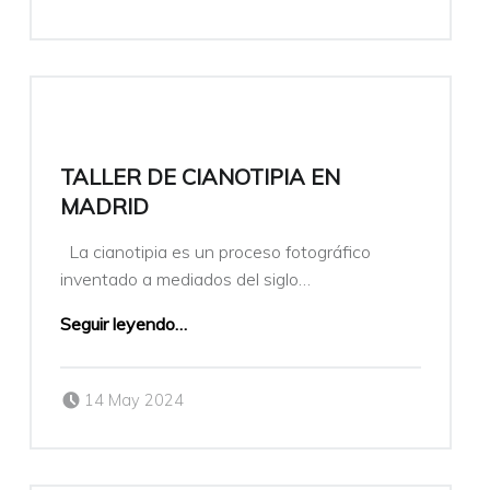
TALLER DE CIANOTIPIA EN
MADRID
La cianotipia es un proceso fotográfico
inventado a mediados del siglo…
Seguir leyendo
…
Publicado el:
Escrito por:
14 May 2024
veronicamulio