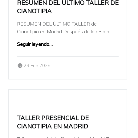
RESUMEN DEL ÚLTIMO TALLER DE
CIANOTIPIA
RESUMEN DEL ÚLTIMO TALLER de
Cianotipia en Madrid Después de la resaca…
Seguir leyendo
…
Publicado el:
Escrito por:
29 Ene 2025
veronicamulio
TALLER PRESENCIAL DE
CIANOTIPIA EN MADRID